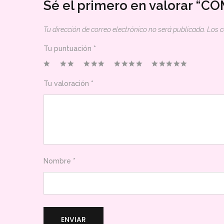
Sé el primero en valorar “
Tu dirección de correo electrónico no será publicada.
Los 
Tu puntuación
*
Tu valoración
*
Nombre
*