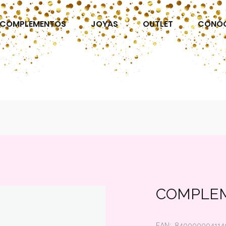
COMPLEMENTOS
JOYAS
OUTLET
CONÓ
COMPLE
EAN:
840000004114