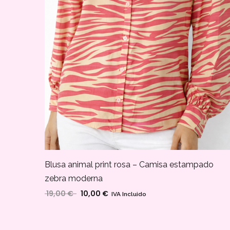
Blusa animal print rosa – Camisa estampado
zebra moderna
19,00
€
10,00
€
El precio original era: 19,00 €.
El precio actual es: 10,00 €.
IVA Incluido