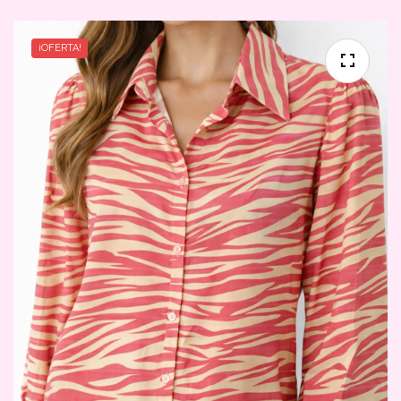
¡OFERTA!
🔍