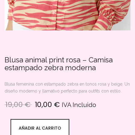
Blusa animal print rosa – Camisa
estampado zebra moderna
Blusa femenina con estampado zebra en tonos rosa y beige. Un
diseño moderno y llamativo perfecto para outfits con estilo.
19,00
€
10,00
€
El precio original era: 19,00 €.
El precio actual es: 10
IVA Incluido
AÑADIR AL CARRITO