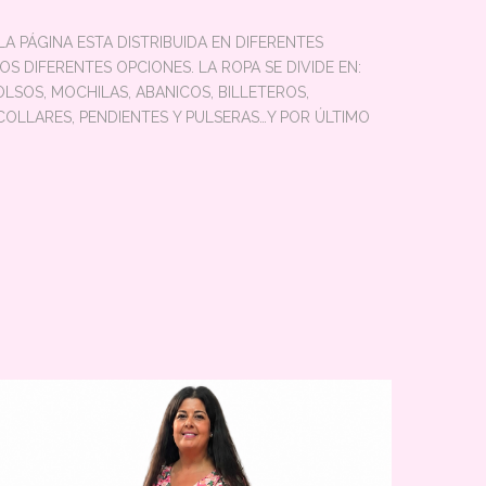
 PÁGINA ESTA DISTRIBUIDA EN DIFERENTES
IFERENTES OPCIONES. LA ROPA SE DIVIDE EN:
LSOS, MOCHILAS, ABANICOS, BILLETEROS,
OLLARES, PENDIENTES Y PULSERAS…Y POR ÚLTIMO