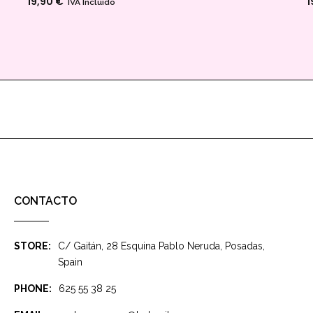
19,90
€
1
IVA Incluido
CONTACTO
STORE:
C/ Gaitán, 28 Esquina Pablo Neruda, Posadas,
Spain
PHONE:
625 55 38 25