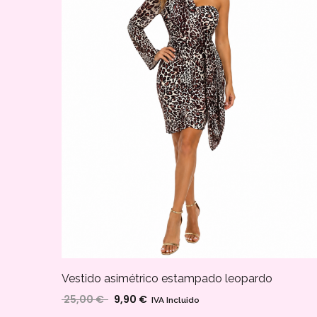
Vestido asimétrico estampado leopardo
25,00
€
9,90
€
El precio original era: 25,00 €.
El precio actual es: 9,90 €.
IVA Incluido