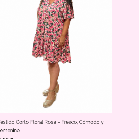
VESTI
estido Corto Floral Rosa – Fresco, Cómodo y
Femenino
39,90
€