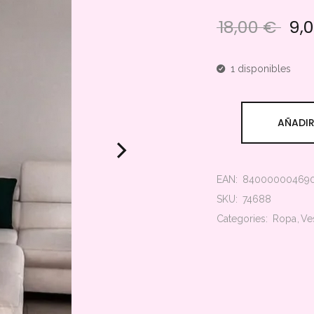
🔍
18,00
€
9,
El p
1 disponibles
AÑADIR
EAN:
84000000469
SKU:
74688
Categories:
Ropa
Ve