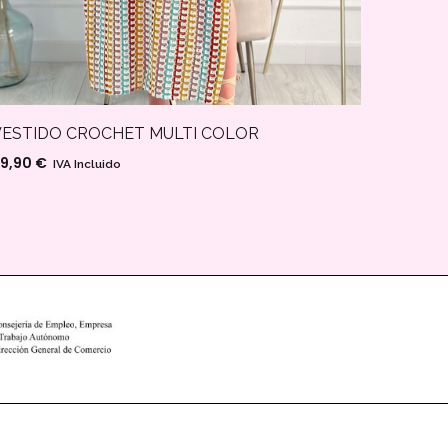
BLUSA 
VESTIDO CROCHET MULTI COLOR
9,90
€
9,90
€
IVA Incluido