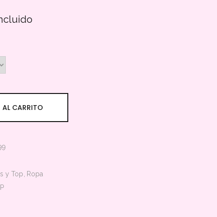
Incluido
 AL CARRITO
99
s y Top
Ropa
P