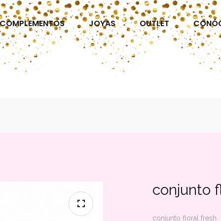
COMPLEMENTOS
JOYAS
OUTLET
CONÓ
conjunto f
conjunto floral fresh