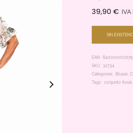
🔍
39,90
€
IVA 
SIN EXISTENC
EAN:
840000007279
SKU:
32734
Categories:
Blusas
C
Tags:
conjunto floral