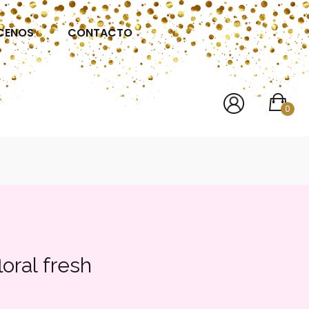
CENOS
CONTACTO
0
loral fresh