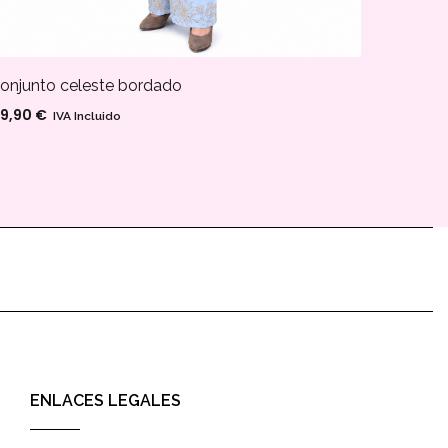
onjunto celeste bordado
blusa b
9,90
€
18,00
€
IVA Incluido
ENLACES LEGALES