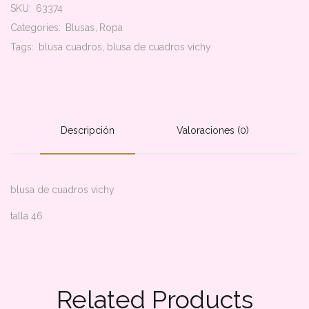
SKU:
63374
Categories:
Blusas
Ropa
Tags:
blusa cuadros
blusa de cuadros vichy
Descripción
Valoraciones (0)
blusa de cuadros vichy
talla 46
Related Products