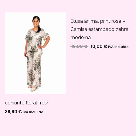
Blusa animal print rosa –
¡OFERTA!
Camisa estampado zebra
moderna
19,00
€
10,00
€
El precio original era: 
El precio actu
IVA Incluido
conjunto floral fresh
39,90
€
IVA Incluido