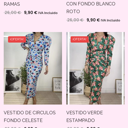
CON FONDO BLANCO
RAMAS
ROTO
26,00
€
9,90
€
El precio original era: 26,00 €.
El precio actual es: 9,90 €.
IVA Incluido
26,00
€
9,90
€
El precio original era:
El precio actua
IVA Incluido
¡OFERTA!
¡OFERTA!
VESTIDO DE CIRCULOS
VESTIDO VERDE
FONDO CELESTE
ESTAMPADO