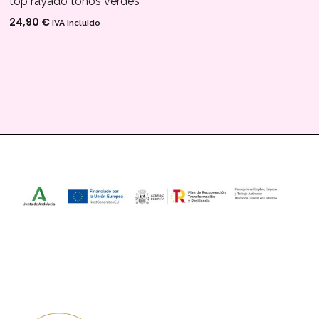
top rayado tonos verdes
24,90
€
IVA Incluido