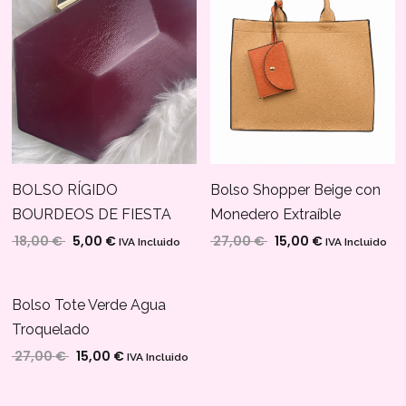
BOLSO RÍGIDO
Bolso Shopper Beige con
BOURDEOS DE FIESTA
Monedero Extraíble
18,00
€
5,00
€
27,00
€
15,00
€
El precio original era: 18,00 €.
El precio actual es: 5,00 €.
El precio original era: 
El precio actu
IVA Incluido
IVA Incluido
Bolso Tote Verde Agua
¡OFERTA!
Troquelado
27,00
€
15,00
€
El precio original era: 27,00 €.
El precio actual es: 15,00 €.
IVA Incluido