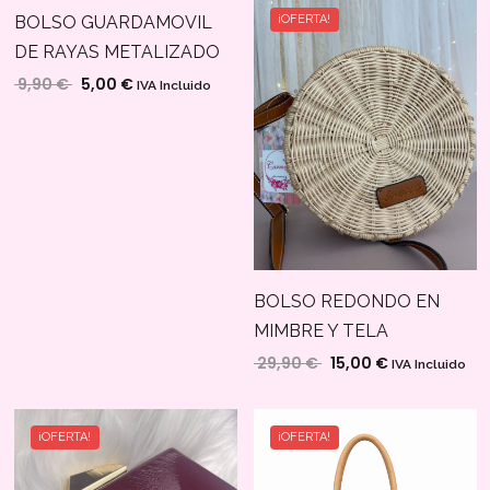
BOLSO GUARDAMOVIL
¡OFERTA!
¡OFERTA!
DE RAYAS METALIZADO
9,90
€
5,00
€
El precio original era: 9,90 €.
El precio actual es: 5,00 €.
IVA Incluido
BOLSO REDONDO EN
MIMBRE Y TELA
29,90
€
15,00
€
El precio original era: 
El precio actu
IVA Incluido
¡OFERTA!
¡OFERTA!