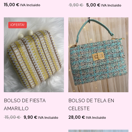
15,00
€
9,90
€
5,00
€
El precio original era: 9
El precio actual
IVA Incluido
IVA Incluido
¡OFERTA!
BOLSO DE FIESTA
BOLSO DE TELA EN
AMARILLO
CELESTE
15,00
€
9,90
€
28,00
€
El precio original era: 15,00 €.
El precio actual es: 9,90 €.
IVA Incluido
IVA Incluido